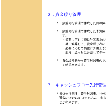
２．資金繰り管理
＊ 損益先行管理で作成した目標値
＊
損益先行管理で作成した予測値
す。
・必要に応じて損益計算書上の複数
算、減算して、資金繰り表の1科
・必要に応じて損益計算書上予測値
翌月・翌々月に分割してデータ
＊ 資金繰り表から貸借対照表の予測
て転送出来ます。
３．キャッシュフロー先行管
＊損益先行管理、貸借対照表、社外流
通常のｷｬｯｼｭﾌﾛｰはもちろん、未来のｷ
とが出来ます。