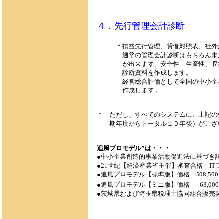
４．先行管理会計診断
＊損益先行管理、貸借対照表、社外流
通常の管理会計診断はもちろん未来
が出来ます。安全性、生産性、収益
診断資料を作成します。
経営総合評価として全国の中小企業
作成します.。
＊ ただし、すべてのシステムに、上記の
期年度からトータル１０年後）がござ
追風プロモデル”は・・・
●
中小企業創造的事業活動促進法に基づき
●21世紀【経済産業省主催】審査合格 I
●追風プロモデル【標準版】価格
598,
●追風プロモデル【ミニ版】価格
63,00
●茨城県および埼玉県税理士協同組合販売