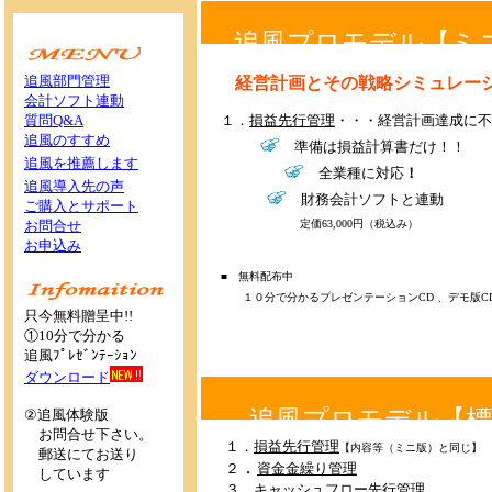
>
追風プロモデル【ミ
追風部門管理
経営計画とその戦略シミュレー
会計ソフト連動
質問Q&A
１．
損益先行管理
・・・経営計画達成に不
追風のすすめ
準備は損益計算書だけ！！
追風を推薦します
全業種に対応
！
追風導入先の声
財務会計ソフトと連動
ご購入とサポート
お問合せ
定価63,000円（税込み）
お申込み
■ 無料配布中
１０分で分かるプレゼンテーションCD 、デモ版
只今無料贈呈中!!
①10分で分かる
追風ﾌﾟﾚｾﾞﾝﾃｰｼｮﾝ
ダウンロード
追風プロモデル【標
②追風体験版
お問合せ下さい。
１．
損益先行管理
【内容等（ミニ版）
と同じ】
郵送にてお送り
．
２
資金金繰り管理
しています
３．
キャッシュフロー先行管理