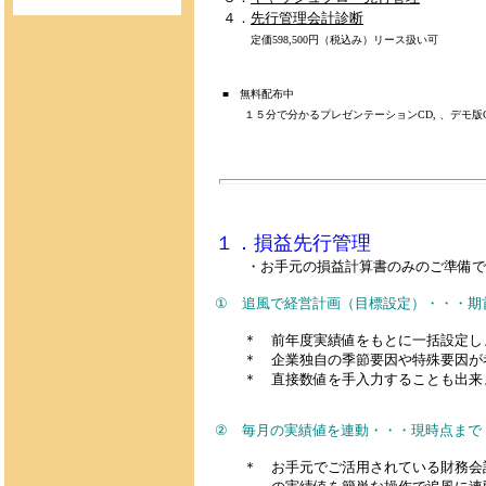
４．
先行管理会計診断
定価598,500円（税込み）
リース扱い可
■ 無料配布中
１５分で分かるプレゼンテーションCD, 、デモ
１．
損益先行管理
・お手元の損益計算書のみのご準備で
① 追風で経営計画（目標設定）
・・・期
＊ 前年度実績値をもとに一括設定し
＊ 企業独自の季節要因や特殊要因が
＊ 直接数値を手入力することも出来
② 毎月の実績値を連動・・・現時点まで
＊ お手元でご活用されている財務会計