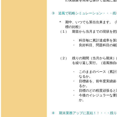
の実績値を簡単な操作で追風に連動
③ 追風で戦略シミュレーション・・・残
＊ 期中、いつでも算出出来ます。（戦
標の比較）
（１） 期首から当月までの現状を把
・ 科目毎に累計達成率を算
・ 良好科目、問題科目の確認
（２） 残りの期間（当月から期末）に
を繰り返し実行。（追風独自のノ
・ このままのペース（累計達成
なるか。
・ 目標値を、前年度実績値をそ
るか。
・ 目標のどの程度頑張ると期末
・ 今後のイレジュラーな要因を
か。 …
④ 期末業務アップに直結！！・・・残り